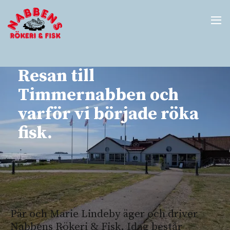
Resan till
Timmernabben och
varför vi började röka
fisk.
Pär och Marie Lindeby äger och driver
Nabbens Rökeri & Fisk. Idag består