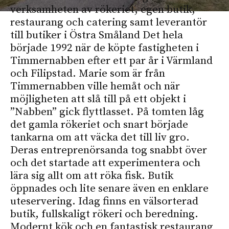
verksamheten av rökeriet, egen butik,
restaurang och catering samt leverantör
till butiker i Östra Småland Det hela
började 1992 när de köpte fastigheten i
Timmernabben efter ett par år i Värmland
och Filipstad. Marie som är från
Timmernabben ville hemåt och när
möjligheten att slå till på ett objekt i
”Nabben” gick flyttlasset. På tomten låg
det gamla rökeriet och snart började
tankarna om att väcka det till liv gro.
Deras entreprenörsanda tog snabbt över
och det startade att experimentera och
lära sig allt om att röka fisk. Butik
öppnades och lite senare även en enklare
uteservering. Idag finns en välsorterad
butik, fullskaligt rökeri och beredning.
Modernt kök och en fantastisk restaurang