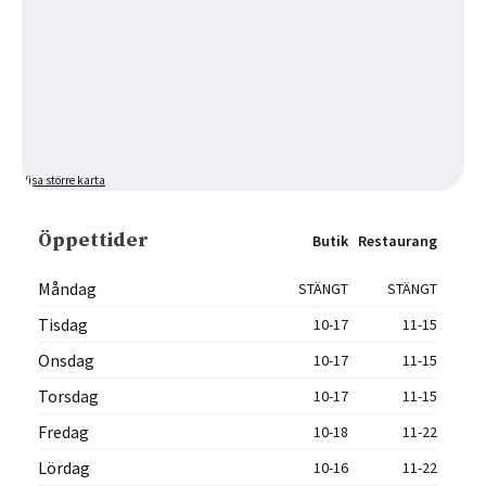
Visa större karta
Öppettider
Butik
Restaurang
Måndag
STÄNGT
STÄNGT
Tisdag
10-17
11-15
Onsdag
10-17
11-15
Torsdag
10-17
11-15
Fredag
10-18
11-22
Lördag
10-16
11-22