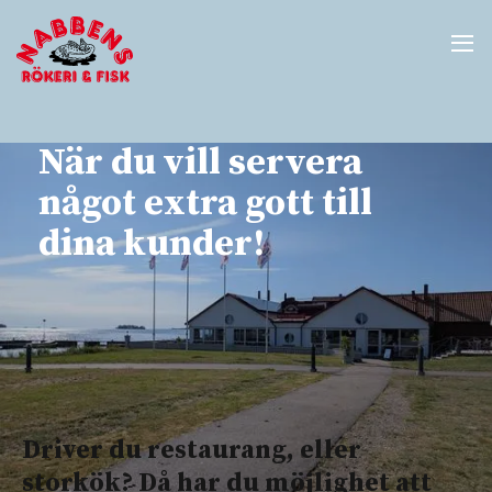
När du vill servera
något extra gott till
dina kunder!
Driver du restaurang, eller
storkök? Då har du möjlighet att