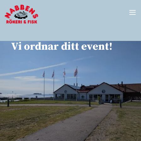
Vi ordnar ditt event!
Förlägg ditt event i härlig
skärgårdsmiljö.